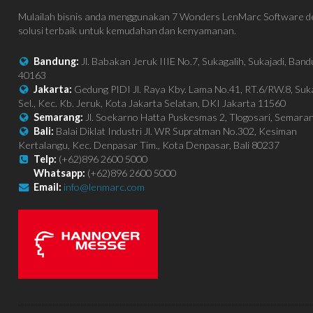
Mulailah bisnis anda menggunakan 7 Wonders LenMarc Software 
solusi terbaik untuk kemudahan dan kenyamanan.
Bandung:
Jl. Babakan Jeruk IIIE No.7, Sukagalih, Sukajadi, Ban
40163
Jakarta:
Gedung PIDI Jl. Raya Kby. Lama No.41, RT.6/RW.8, Su
Sel., Kec. Kb. Jeruk, Kota Jakarta Selatan, DKI Jakarta 11560
Semarang:
Jl. Soekarno Hatta Puskesmas 2, Tlogosari, Semara
Bali:
Balai Diklat Industri Jl. WR Supratman No.302, Kesiman
Kertalangu, Kec. Denpasar Tim., Kota Denpasar, Bali 80237
Telp:
(+62)896 2600 5000
Whatsapp:
(+62)896 2600 5000
Email:
info@lenmarc.com