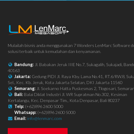
Mulailah bisnis anda menggunakan 7 Wonders LenMarc Software 
solusi terbaik untuk kemudahan dan kenyamanan.
Bandung:
Jl. Babakan Jeruk IIIE No.7, Sukagalih, Sukajadi, Ban
40163
Jakarta:
Gedung PIDI Jl. Raya Kby. Lama No.41, RT.6/RW.8, Su
Sel., Kec. Kb. Jeruk, Kota Jakarta Selatan, DKI Jakarta 11560
Semarang:
Jl. Soekarno Hatta Puskesmas 2, Tlogosari, Semara
Bali:
Balai Diklat Industri Jl. WR Supratman No.302, Kesiman
Kertalangu, Kec. Denpasar Tim., Kota Denpasar, Bali 80237
Telp:
(+62)896 2600 5000
Whatsapp:
(+62)896 2600 5000
Email:
info@lenmarc.com