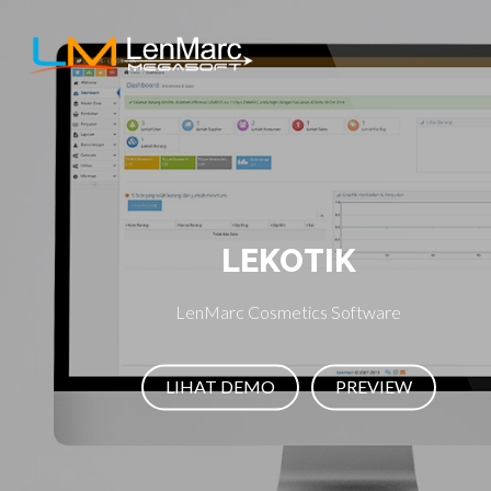
LEKOTIK
LenMarc Cosmetics Software
LIHAT DEMO
PREVIEW