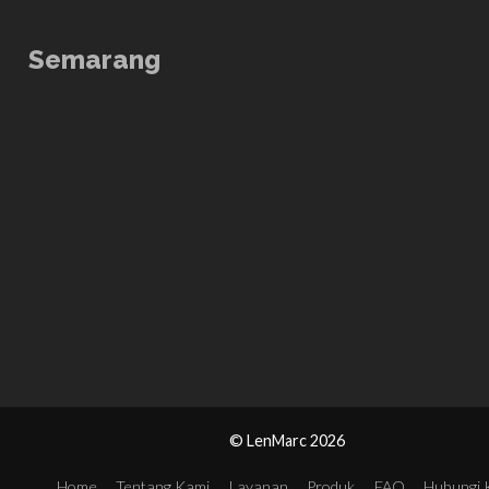
Semarang
© LenMarc 2026
Home
Tentang Kami
Layanan
Produk
FAQ
Hubungi 