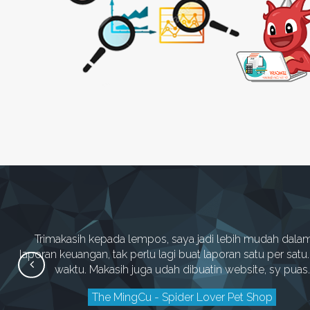
Trimakasih kepada lempos, saya jadi lebih mudah dalam
laporan keuangan, tak perlu lagi buat laporan satu per sat
waktu. Makasih juga udah dibuatin website, sy puas.
The MingCu - Spider Lover Pet Shop