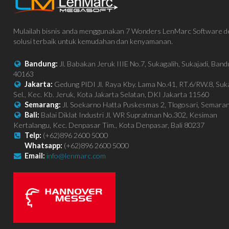
Mulailah bisnis anda menggunakan 7 Wonders LenMarc Software 
solusi terbaik untuk kemudahan dan kenyamanan.
Bandung:
Jl. Babakan Jeruk IIIE No.7, Sukagalih, Sukajadi, Ban
40163
Jakarta:
Gedung PIDI Jl. Raya Kby. Lama No.41, RT.6/RW.8, Su
Sel., Kec. Kb. Jeruk, Kota Jakarta Selatan, DKI Jakarta 11560
Semarang:
Jl. Soekarno Hatta Puskesmas 2, Tlogosari, Semara
Bali:
Balai Diklat Industri Jl. WR Supratman No.302, Kesiman
Kertalangu, Kec. Denpasar Tim., Kota Denpasar, Bali 80237
Telp:
(+62)896 2600 5000
Whatsapp:
(+62)896 2600 5000
Email:
info@lenmarc.com